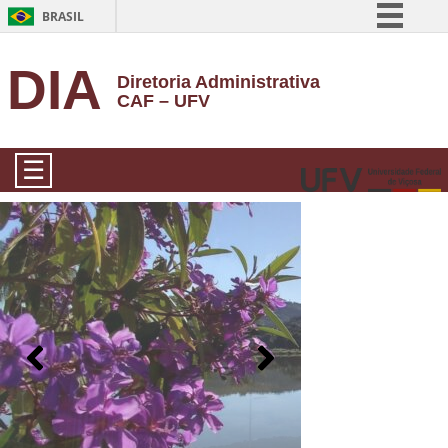
BRASIL
Simplifique!
DIA
Diretoria Administrativa
Comunica BR
CAF – UFV
Participe
Acesso à informação
☰
Legislação
Canais